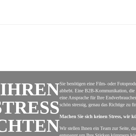
IHREN
Sie benötigen eine Film- oder Fotoprod
abhebt. Eine B2B-Kommunikation, die s
eine Ansprache für Ihre Endverbraucher
STRESS
schön stressig, genau das Richtige zu fi
Machen Sie sich keinen Stress, wir
CHTEN
Wir stellen Ihnen ein Team zur Seite, das
entspannt um Ihre Stärken kümmern kö